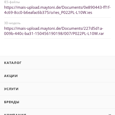
IES-файлы
https://mais-upload.maytoni.de/Documents/0e890443-ff1f-
4c69-8cc0-b6eafac6b375/o/ies_P022PL-L10W.ies
3D-модель
https://mais-upload.maytoni.de/Documents/227d5d1a-
009b-440c-ba31-150456190198/007/P022PL-L10W.rar
КАТАЛОГ
АКЦИИ
УСЛУГИ
БРЕНДЫ