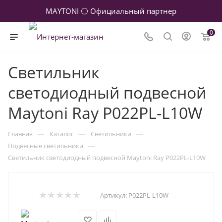
MAYTONI ⚪ Официальный партнер
0
Светильник
светодиодный подвесной
Maytoni Ray P022PL-L10W
—
—
—
Главная
Каталог
Светильники
—
Подвесные светильники
Светильник светодиодный подвесной Maytoni Ray P022PL-L10W
Артикул:
P022PL-L10W