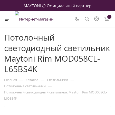
MAYTONI ⚪ Официальный партнер
0
Потолочный
светодиодный светильник
Maytoni Rim MOD058CL-
L65BS4K
—
—
—
Главная
Каталог
Светильники
—
Потолочные светильники
Потолочный светодиодный светильник Maytoni Rim MOD058CL-
L65BS4K