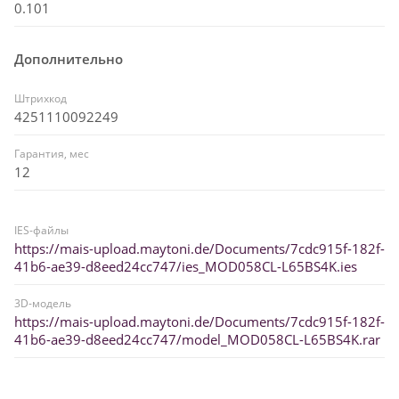
0.101
Дополнительно
Штрихкод
4251110092249
Гарантия, мес
12
IES-файлы
https://mais-upload.maytoni.de/Documents/7cdc915f-182f-
41b6-ae39-d8eed24cc747/ies_MOD058CL-L65BS4K.ies
3D-модель
https://mais-upload.maytoni.de/Documents/7cdc915f-182f-
41b6-ae39-d8eed24cc747/model_MOD058CL-L65BS4K.rar