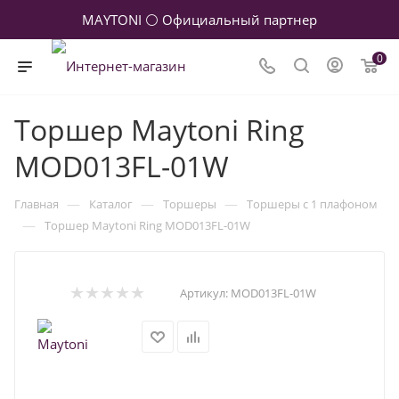
MAYTONI ⚪ Официальный партнер
0
Торшер Maytoni Ring
MOD013FL-01W
—
—
—
Главная
Каталог
Торшеры
Торшеры с 1 плафоном
—
Торшер Maytoni Ring MOD013FL-01W
Артикул:
MOD013FL-01W